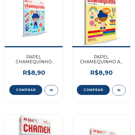
PAPEL
PAPEL
CHAMEQUINHO
CHAMEQUINHO A4
210X297 75GR A4
210X297 AMARELO
AZUL 100F
75G 100FLS
R$8,90
R$8,90