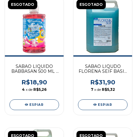
ESGOTADO
ESGOTADO
SABAO LIQUIDO
SABAO LIQUDO
BABBASAN 500 ML -
FLORENA SEIF BASIC
TUTTI FRUTTI
5L - TALCO
R$18,90
R$31,90
4
x de
R$5,26
7
x de
R$5,32
ESPIAR
ESPIAR
ESGOTADO
ESGOTADO