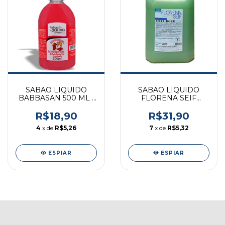
SABAO LIQUIDO
SABAO LIQUIDO
BABBASAN 500 ML -
FLORENA SEIF
MORANGO COM
DESENGRAXANTE 5L
CHAMPANHE
- ERVA DOCE
R$18,90
R$31,90
4
x de
R$5,26
7
x de
R$5,32
ESPIAR
ESPIAR