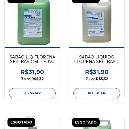
SABAO LIQ FLORENA
SABAO LIQUIDO
SEIF BASIC 5L - ERVA
FLORENA SEIF BASIC
DOCE
5L - DOVAR
R$31,90
R$31,90
7
x de
R$5,32
7
x de
R$5,32
ESPIAR
ESPIAR
ESGOTADO
ESGOTADO