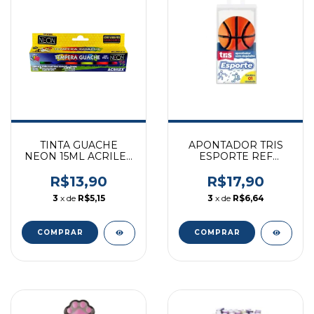
TINTA GUACHE
APONTADOR TRIS
NEON 15ML ACRILEX
ESPORTE REF
C/6 UNI
906700
R$13,90
R$17,90
3
x de
R$5,15
3
x de
R$6,64