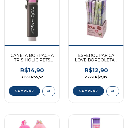
CANETA BORRACHA
ESFEROGRAFICA
TRIS HOLIC PETS
LOVE BORBOLETAS
REF 902481
DISPLAY MOLIN
R$14,90
R$12,90
3
x de
R$5,52
2
x de
R$7,07