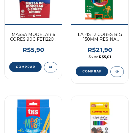
MASSA MODELAR 6
LAPIS 12 CORES BIG
CORES 90G FE112200
150MM RESINA
FUTURO
TRIANGULAR C
APONTADOR
R$5,90
R$21,90
LEOELEO REF 4194
5
x de
R$5,01