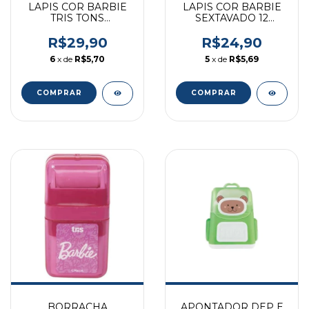
LAPIS COR BARBIE
LAPIS COR BARBIE
TRIS TONS
SEXTAVADO 12
ESPECIAIS 10 UNI
CORES CJTO
REF 608587
R$29,90
R$24,90
6
x de
R$5,70
5
x de
R$5,69
BORRACHA
APONTADOR DEP E