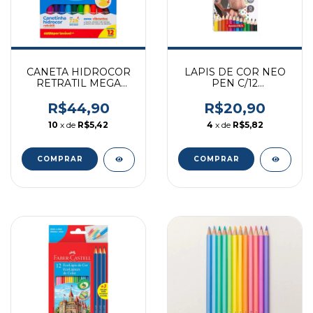
CANETA HIDROCOR
LAPIS DE COR NEO
RETRATIL MEGA
PEN C/12
HIDROCOLOR 12
COMPACTOR
CORES REF 687063
R$44,90
R$20,90
10
x de
R$5,42
4
x de
R$5,82