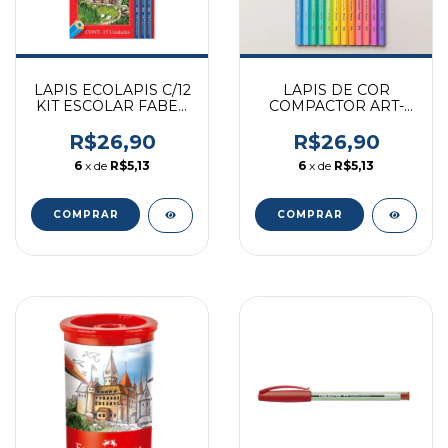
LAPIS ECOLAPIS C/12
LAPIS DE COR
KIT ESCOLAR FABER
COMPACTOR ART-
CASTELL 120112+3GR
COLOR PASTEL C/12
R$26,90
R$26,90
6
x de
R$5,13
6
x de
R$5,13