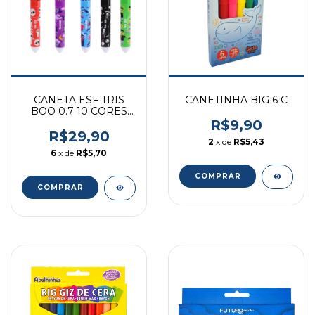
CANETA ESF TRIS
CANETINHA BIG 6 C
BOO 0.7 10 CORES
REF 905130
R$9,90
R$29,90
2
x de
R$5,43
6
x de
R$5,70
COMPRAR