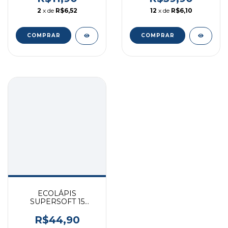
2
x de
R$6,52
12
x de
R$6,10
COMPRAR
ECOLÁPIS
SUPERSOFT 15
CORES QUENTES
FSC* FABER
R$44,90
120715SOFTCQ