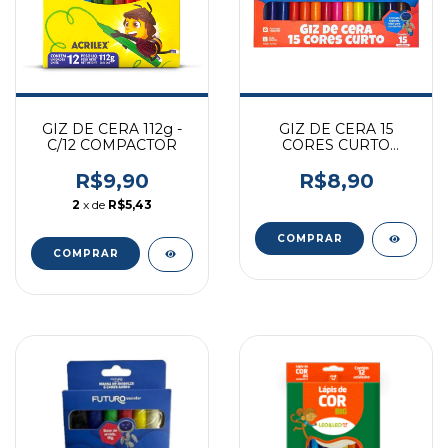
GIZ DE CERA 112g -
GIZ DE CERA 15
C/12 COMPACTOR
CORES CURTO
FE062204 FUTURO
R$9,90
R$8,90
2
x de
R$5,43